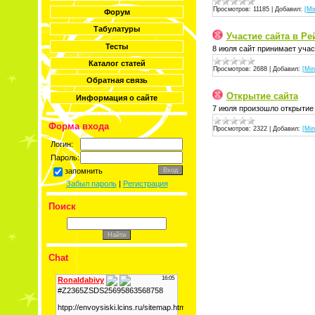
Просмотров:
11185
|
Добавил:
[Mi
Форум
Табулатуры
Участие сайта в Ре
Тесты
8 июля сайт принимает уча
Каталог статей
Просмотров:
2688
|
Добавил:
[Min
Обратная связь
Открытие сайта
Информация о сайте
7 июля произошло открытие
Форма входа
Просмотров:
2322
|
Добавил:
[Min
Логин:
Пароль:
запомнить
Забыл пароль
|
Регистрация
Поиск
Chat